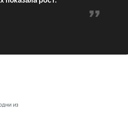
х показала рост.
одни из