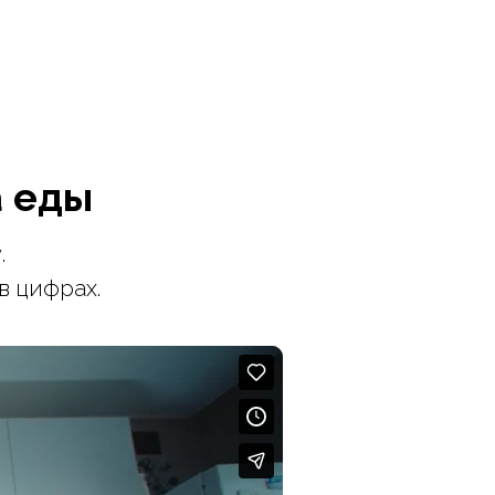
а еды
.
в цифрах.