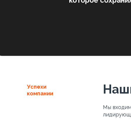
которое сохранил
Наш
Успехи
компании
Мы входим
лидирующи