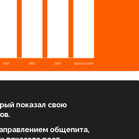
рый показал свою
ов.
направлением общепита,