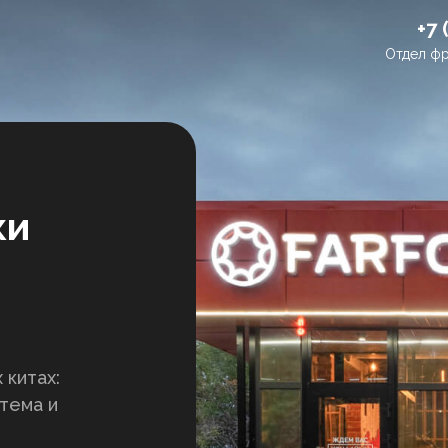
+7 
Отдел фр
ки
 китах:
стема и