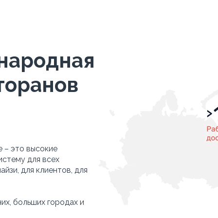
народная
торанов
 – это высокие
истему для всех
йзи, для клиентов, для
их, больших городах и