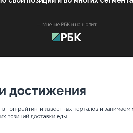
о свои позиции и во многих сегмента
— Мнение РБК и наш опыт
и достижения
 в топ-рейтинги известных порталов и занимаем 
х позиций доставки еды